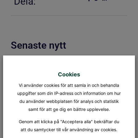
Dela:
Senaste nytt
ÖPPETTIDER & KAPELLBLADET
S:t Olofs kansli öppettider Måndag
Cookies
– fredag: 08.00 – 15.00
Lunchstängt: 12.30 – 13.00 Fredag
Vi använder cookies för att samla in och behandla
31/7 stänger kansliet kl 12.00.
Kapellet Står öppet från och
uppgifter som din IP-adress och information om hur
du använder webbplatsen för analys och statistik
samt för att ge dig en bättre upplevelse.
MÄSSA
SÖNDAG 9 AUGUSTI KL.18.00
Genom att klicka på "Acceptera alla" bekräftar du
Tionde söndagen efter trefaldighet
Dagens tema: Nådens gåvor Präst:
att du samtycker till vår användning av cookies.
Jan-Evert Petersson Musiker: