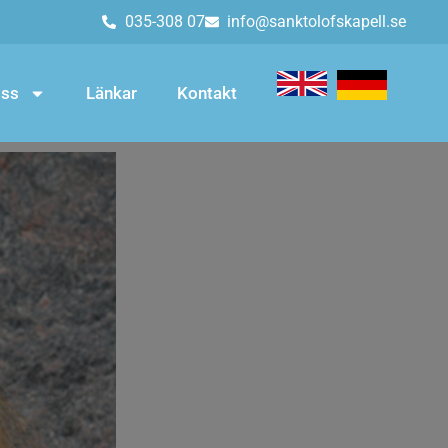
035-308 07
info@sanktolofskapell.se
ss
Länkar
Kontakt