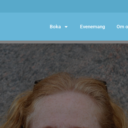
Boka
Evenemang
Om o