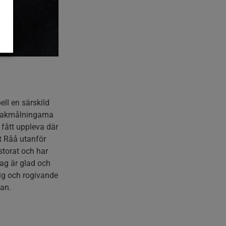
ll en särskild
a takmålningarna
fått uppleva där
et Råå utanför
storat och har
Jag är glad och
dlig och rogivande
tan.