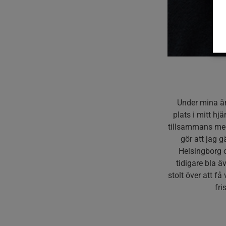
Under mina år
plats i mitt hj
tillsammans med
gör att jag g
Helsingborg o
tidigare bla ä
stolt över att få
fri