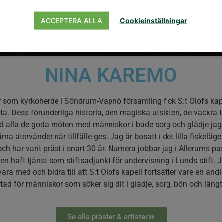
ACCEPTERA ALLA
Cookieinställningar
NINA KAREMO
 som kyrkoherde i Söndrum-Vapnö församling fick S:t Olofs kape
ärta. Dess förunderliga historia, den magiska utsikten, de vackr
 alla de goda möten med människor i både sorg och glädje jag 
ärna återvänder när tillfälle ges. Jag är bosatt i det lilla fiskeläg
ch har varit präst i snart 30 år. Numera jobbar jag i Allerums pa
ven haft tjänst som stiftsadjunkt för undervisning i Lunds stift. 
 vara med och bidra till att S:t Olofs kapell fortsätter vare en an
stad för människor som söker sig dit i glädje, sorg, bön och läng
Se alla präster & artister