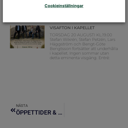
Elfte söndagen efter trefaldighet
Cookieinställningar
Dagens tema: Tro & Liv Präst: Nina
Karemo Musiker: Hans Lassbo
VISAFTON I KAPELLET
TORSDAG 20 AUGUSTI KL.19.00
Stefan Wikrén, Stefan Petzén, Lars
Häggström och Bengt-Göte
Bengtsson fortsätter att underhålla
i kapellet. Ingen sommar utan
detta eminenta visgäng. Entré:
NÄSTA
ÖPPETTIDER & KAPELLBLADET