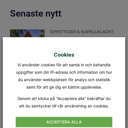
Senaste nytt
ÖPPETTIDER & KAPELLBLADET
S:t Olofs kansli öppettider Måndag
– fredag: 08.00 – 15.00
Lunchstängt: 12.30 – 13.00 Fredag
31/7 stänger kansliet kl 12.00.
Cookies
Kapellet Står öppet från och
Vi använder cookies för att samla in och behandla
uppgifter som din IP-adress och information om hur
MÄSSA
du använder webbplatsen för analys och statistik
SÖNDAG 9 AUGUSTI KL.18.00
Tionde söndagen efter trefaldighet
samt för att ge dig en bättre upplevelse.
Dagens tema: Nådens gåvor Präst:
Jan-Evert Petersson Musiker:
Genom att klicka på "Acceptera alla" bekräftar du
Margareta Stripple
att du samtycker till vår användning av cookies.
GUDSTJÄNST
ACCEPTERA ALLA
SÖNDAG 16 AUGUSTI KL.18.00