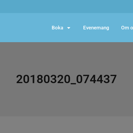
Boka
Evenemang
Om o
20180320_074437