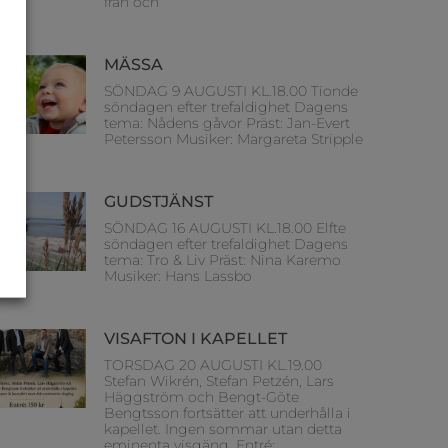
från och
MÄSSA
SÖNDAG 9 AUGUSTI KL.18.00 Tionde
söndagen efter trefaldighet Dagens
tema: Nådens gåvor Präst: Jan-Evert
Petersson Musiker: Margareta Stripple
GUDSTJÄNST
SÖNDAG 16 AUGUSTI KL.18.00 Elfte
söndagen efter trefaldighet Dagens
tema: Tro & Liv Präst: Nina Karemo
Musiker: Hans Lassbo
VISAFTON I KAPELLET
TORSDAG 20 AUGUSTI KL.19.00
Stefan Wikrén, Stefan Petzén, Lars
Häggström och Bengt-Göte
Bengtsson fortsätter att underhålla i
kapellet. Ingen sommar utan detta
eminenta visgäng. Entré: