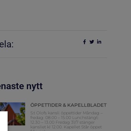
ela:
naste nytt
ÖPPETTIDER & KAPELLBLADET
S:t Olofs kansli öppettider Måndag –
fredag: 08.00 – 15.00 Lunchstängt:
12.30 – 13.00 Fredag 31/7 stänger
kansliet kl 12.00. Kapellet Står öppet