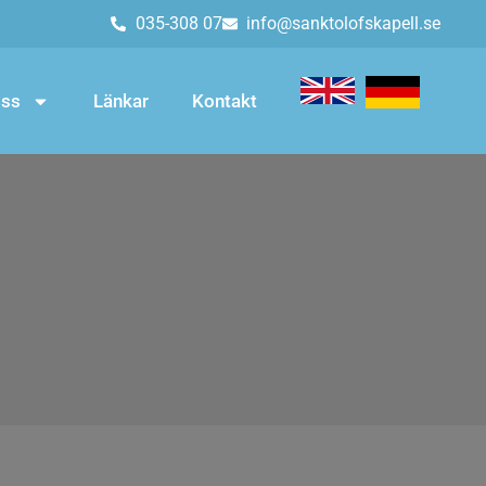
035-308 07
info@sanktolofskapell.se
ss
Länkar
Kontakt