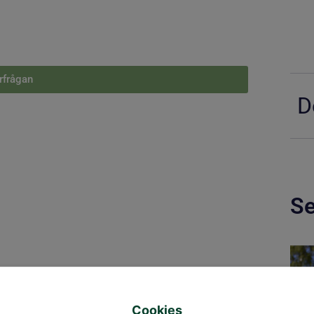
örfrågan
D
Se
Cookies