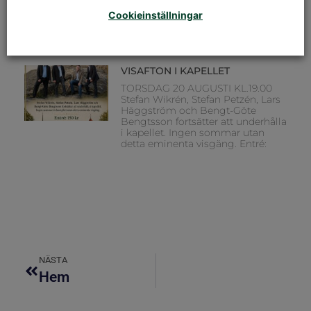
Elfte söndagen efter trefaldighet
Cookieinställningar
Dagens tema: Tro & Liv Präst: Nina
Karemo Musiker: Hans Lassbo
VISAFTON I KAPELLET
TORSDAG 20 AUGUSTI KL.19.00
Stefan Wikrén, Stefan Petzén, Lars
Häggström och Bengt-Göte
Bengtsson fortsätter att underhålla
i kapellet. Ingen sommar utan
detta eminenta visgäng. Entré:
NÄSTA
Hem