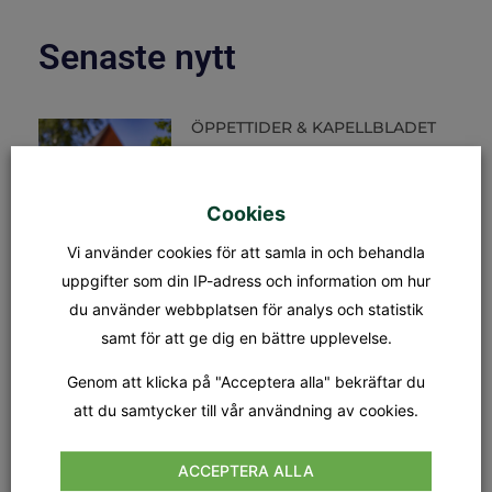
Senaste nytt
ÖPPETTIDER & KAPELLBLADET
S:t Olofs kansli öppettider Måndag
– fredag: 08.00 – 15.00
Lunchstängt: 12.30 – 13.00 Fredag
31/7 stänger kansliet kl 12.00.
Cookies
Kapellet Står öppet från och
Vi använder cookies för att samla in och behandla
uppgifter som din IP-adress och information om hur
MÄSSA
du använder webbplatsen för analys och statistik
SÖNDAG 9 AUGUSTI KL.18.00
Tionde söndagen efter trefaldighet
samt för att ge dig en bättre upplevelse.
Dagens tema: Nådens gåvor Präst:
Jan-Evert Petersson Musiker:
Genom att klicka på "Acceptera alla" bekräftar du
Margareta Stripple
att du samtycker till vår användning av cookies.
GUDSTJÄNST
ACCEPTERA ALLA
SÖNDAG 16 AUGUSTI KL.18.00