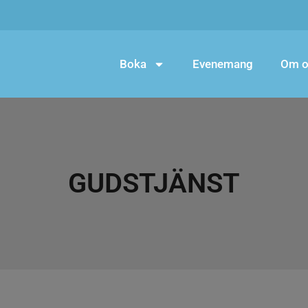
Boka
Evenemang
Om o
GUDSTJÄNST