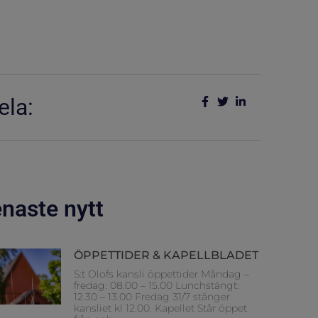
ela:
naste nytt
ÖPPETTIDER & KAPELLBLADET
S:t Olofs kansli öppettider Måndag –
fredag: 08.00 – 15.00 Lunchstängt:
12.30 – 13.00 Fredag 31/7 stänger
kansliet kl 12.00. Kapellet Står öppet