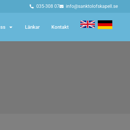
035-308 07
info@sanktolofskapell.se
ss
Länkar
Kontakt