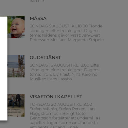
från och
MÄSSA
SÖNDAG 9 AUGUSTI KL.18.00 Tionde
söndagen efter trefaldighet Dagens
tema: Nådens gåvor Präst: Jan-Evert
Petersson Musiker: Margareta Stripple
GUDSTJÄNST
SÖNDAG 16 AUGUSTI KL.18.00 Elfte
söndagen efter trefaldighet Dagens
tema: Tro & Liv Präst: Nina Karemo
Musiker: Hans Lassbo
VISAFTON I KAPELLET
TORSDAG 20 AUGUSTI KL.19.00
Stefan Wikrén, Stefan Petzén, Lars
Häggström och Bengt-Göte
Bengtsson fortsätter att underhålla i
kapellet. Ingen sommar utan detta
eminenta visgäng. Entré: