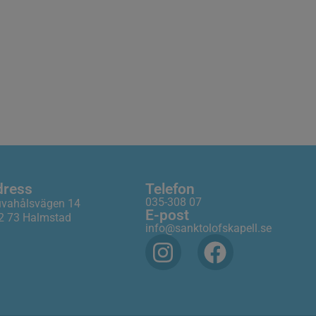
dress
Telefon
035-308 07
uvahålsvägen 14
E-post
2 73 Halmstad
info@sanktolofskapell.se