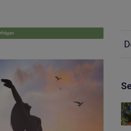
örfrågan
D
Se