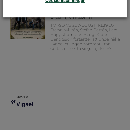
Karemo Musiker: Hans Lassbo
Cookieinställningar
VISAFTON I KAPELLET
TORSDAG 20 AUGUSTI KL.19.00
Stefan Wikrén, Stefan Petzén, Lars
Häggström och Bengt-Göte
Bengtsson fortsätter att underhålla
i kapellet. Ingen sommar utan
detta eminenta visgäng. Entré:
NÄSTA
Vigsel