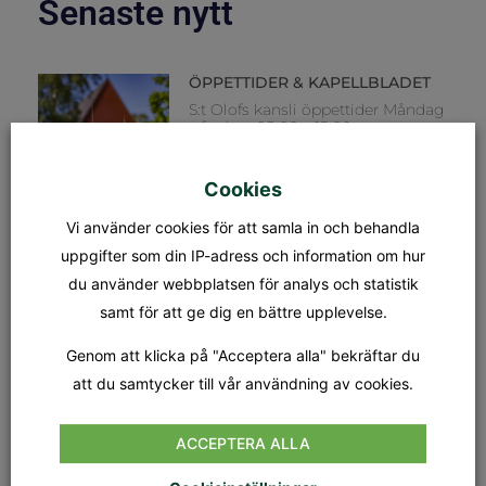
Senaste nytt
ÖPPETTIDER & KAPELLBLADET
S:t Olofs kansli öppettider Måndag
– fredag: 08.00 – 15.00
Lunchstängt: 12.30 – 13.00 Fredag
31/7 stänger kansliet kl 12.00.
Kapellet Står öppet från och
Cookies
Vi använder cookies för att samla in och behandla
MÄSSA
uppgifter som din IP-adress och information om hur
SÖNDAG 9 AUGUSTI KL.18.00
du använder webbplatsen för analys och statistik
Tionde söndagen efter trefaldighet
Dagens tema: Nådens gåvor Präst:
samt för att ge dig en bättre upplevelse.
Jan-Evert Petersson Musiker:
Margareta Stripple
Genom att klicka på "Acceptera alla" bekräftar du
att du samtycker till vår användning av cookies.
GUDSTJÄNST
SÖNDAG 16 AUGUSTI KL.18.00
ACCEPTERA ALLA
Elfte söndagen efter trefaldighet
Dagens tema: Tro & Liv Präst: Nina