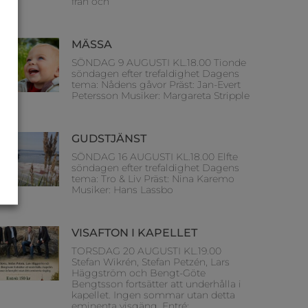
från och
MÄSSA
SÖNDAG 9 AUGUSTI KL.18.00 Tionde
söndagen efter trefaldighet Dagens
tema: Nådens gåvor Präst: Jan-Evert
Petersson Musiker: Margareta Stripple
GUDSTJÄNST
SÖNDAG 16 AUGUSTI KL.18.00 Elfte
söndagen efter trefaldighet Dagens
tema: Tro & Liv Präst: Nina Karemo
Musiker: Hans Lassbo
VISAFTON I KAPELLET
TORSDAG 20 AUGUSTI KL.19.00
Stefan Wikrén, Stefan Petzén, Lars
Häggström och Bengt-Göte
Bengtsson fortsätter att underhålla i
kapellet. Ingen sommar utan detta
eminenta visgäng. Entré: