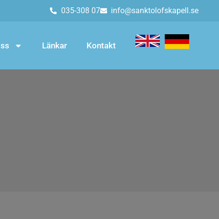
035-308 07
info@sanktolofskapell.se
ss
Länkar
Kontakt