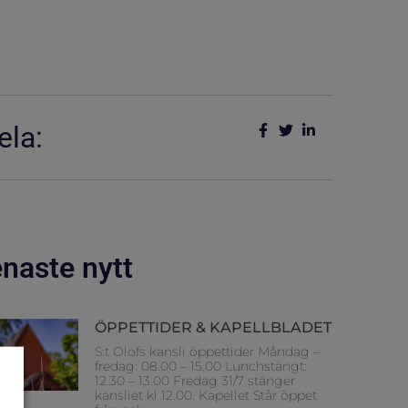
ela:
naste nytt
ÖPPETTIDER & KAPELLBLADET
S:t Olofs kansli öppettider Måndag –
fredag: 08.00 – 15.00 Lunchstängt:
12.30 – 13.00 Fredag 31/7 stänger
kansliet kl 12.00. Kapellet Står öppet