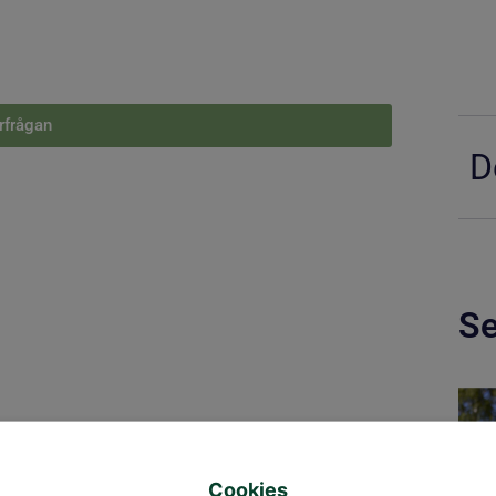
örfrågan
D
Se
Cookies