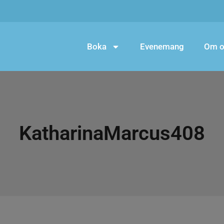
Boka
Evenemang
Om o
KatharinaMarcus408