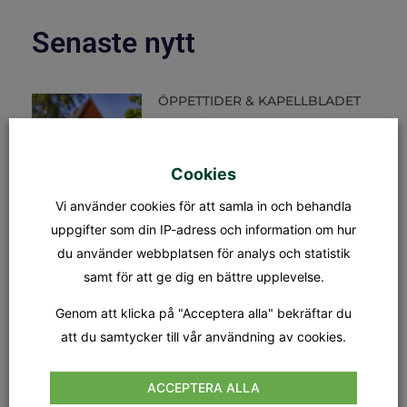
Senaste nytt
ÖPPETTIDER & KAPELLBLADET
S:t Olofs kansli öppettider Måndag
– fredag: 08.00 – 15.00
Lunchstängt: 12.30 – 13.00 Fredag
31/7 stänger kansliet kl 12.00.
Cookies
Kapellet Står öppet från och
Vi använder cookies för att samla in och behandla
uppgifter som din IP-adress och information om hur
MÄSSA
du använder webbplatsen för analys och statistik
SÖNDAG 9 AUGUSTI KL.18.00
Tionde söndagen efter trefaldighet
samt för att ge dig en bättre upplevelse.
Dagens tema: Nådens gåvor Präst:
Jan-Evert Petersson Musiker:
Genom att klicka på "Acceptera alla" bekräftar du
Margareta Stripple
att du samtycker till vår användning av cookies.
GUDSTJÄNST
ACCEPTERA ALLA
SÖNDAG 16 AUGUSTI KL.18.00