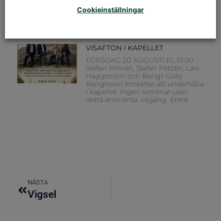
Elfte söndagen efter trefaldighet
Cookieinställningar
Dagens tema: Tro & Liv Präst: Nina
Karemo Musiker: Hans Lassbo
VISAFTON I KAPELLET
TORSDAG 20 AUGUSTI KL.19.00
Stefan Wikrén, Stefan Petzén, Lars
Häggström och Bengt-Göte
Bengtsson fortsätter att underhålla
i kapellet. Ingen sommar utan
detta eminenta visgäng. Entré:
NÄSTA
Vigsel