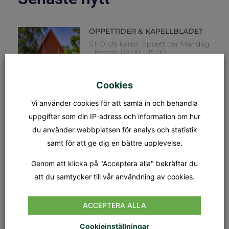
ÖPPETTIDER & KAPELLBLADET
S:t Olofs kansli öppettider Måndag
– fredag: 08.00 – 15.00
Lunchstängt: 12.30 – 13.00 Fredag
31/7 stänger kansliet kl 12.00.
Kapellet Står öppet från och
Cookies
Vi använder cookies för att samla in och behandla
MÄSSA
uppgifter som din IP-adress och information om hur
SÖNDAG 9 AUGUSTI KL.18.00
Tionde söndagen efter trefaldighet
du använder webbplatsen för analys och statistik
Dagens tema: Nådens gåvor Präst:
samt för att ge dig en bättre upplevelse.
Jan-Evert Petersson Musiker:
Margareta Stripple
Genom att klicka på "Acceptera alla" bekräftar du
att du samtycker till vår användning av cookies.
GUDSTJÄNST
SÖNDAG 16 AUGUSTI KL.18.00
ACCEPTERA ALLA
Elfte söndagen efter trefaldighet
Dagens tema: Tro & Liv Präst: Nina
Karemo Musiker: Hans Lassbo
Cookieinställningar