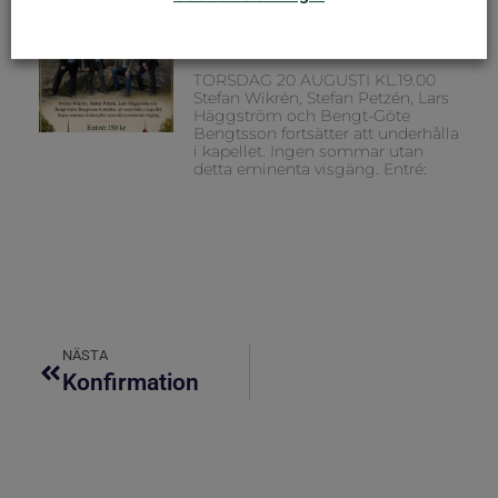
VISAFTON I KAPELLET
TORSDAG 20 AUGUSTI KL.19.00
Stefan Wikrén, Stefan Petzén, Lars
Häggström och Bengt-Göte
Bengtsson fortsätter att underhålla
i kapellet. Ingen sommar utan
detta eminenta visgäng. Entré:
NÄSTA
Konfirmation