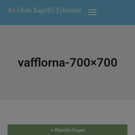
vafflorna-700×700
Biljettförfrågan