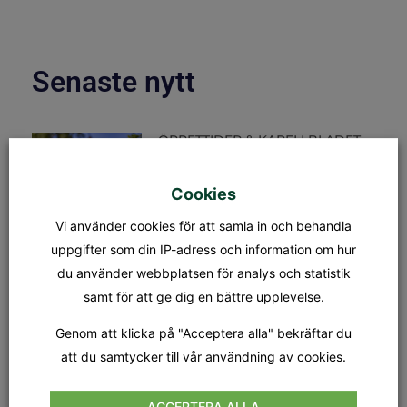
Senaste nytt
ÖPPETTIDER & KAPELLBLADET
S:t Olofs kansli öppettider Måndag
– fredag: 08.00 – 15.00
Lunchstängt: 12.30 – 13.00 Fredag
Cookies
31/7 stänger kansliet kl 12.00.
Kapellet Står öppet från och
Vi använder cookies för att samla in och behandla
uppgifter som din IP-adress och information om hur
du använder webbplatsen för analys och statistik
MÄSSA
samt för att ge dig en bättre upplevelse.
SÖNDAG 9 AUGUSTI KL.18.00
Tionde söndagen efter trefaldighet
Dagens tema: Nådens gåvor Präst:
Genom att klicka på "Acceptera alla" bekräftar du
Jan-Evert Petersson Musiker:
att du samtycker till vår användning av cookies.
Margareta Stripple
ACCEPTERA ALLA