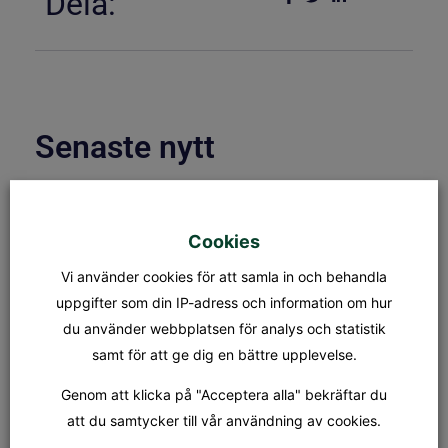
Dela:
Senaste nytt
ÖPPETTIDER & KAPELLBLADET
S:t Olofs kansli öppettider Måndag
Cookies
– fredag: 08.00 – 15.00
Lunchstängt: 12.30 – 13.00 Fredag
Vi använder cookies för att samla in och behandla
31/7 stänger kansliet kl 12.00.
Kapellet Står öppet från och
uppgifter som din IP-adress och information om hur
du använder webbplatsen för analys och statistik
samt för att ge dig en bättre upplevelse.
MÄSSA
SÖNDAG 9 AUGUSTI KL.18.00
Genom att klicka på "Acceptera alla" bekräftar du
Tionde söndagen efter trefaldighet
Dagens tema: Nådens gåvor Präst:
att du samtycker till vår användning av cookies.
Jan-Evert Petersson Musiker: