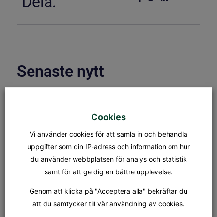
Dela:
Senaste nytt
ÖPPETTIDER & KAPELLBLADET
S:t Olofs kansli öppettider Måndag
Cookies
– fredag: 08.00 – 15.00
Lunchstängt: 12.30 – 13.00 Fredag
Vi använder cookies för att samla in och behandla
31/7 stänger kansliet kl 12.00.
Kapellet Står öppet från och
uppgifter som din IP-adress och information om hur
du använder webbplatsen för analys och statistik
samt för att ge dig en bättre upplevelse.
MÄSSA
SÖNDAG 9 AUGUSTI KL.18.00
Genom att klicka på "Acceptera alla" bekräftar du
Tionde söndagen efter trefaldighet
Dagens tema: Nådens gåvor Präst:
att du samtycker till vår användning av cookies.
Jan-Evert Petersson Musiker: