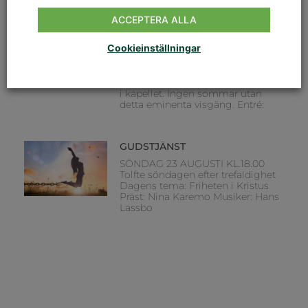
ACCEPTERA ALLA
VISAFTON I KAPELLET
Cookieinställningar
TORSDAG 20 AUGUSTI KL.19.00
Stefan Wikrén, Stefan Petzén, Lars
Häggström och Bengt-Göte
Bengtsson fortsätter att underhålla
i kapellet. Ingen sommar utan
detta eminenta visgäng. Entré:
GUDSTJÄNST
SÖNDAG 23 AUGUSTI KL.18.00
Tolfte söndagen efter trefaldighet
Dagens tema: Friheten i Kristus
Präst: Nina Karemo Musiker: Hans
Lassbo