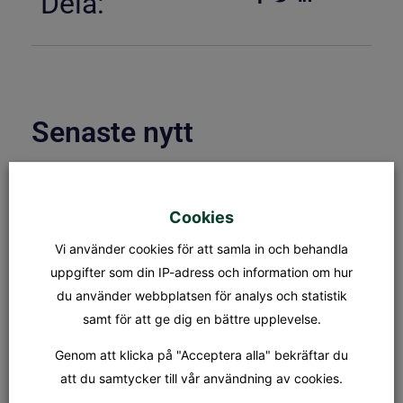
Dela:
Senaste nytt
ÖPPETTIDER & KAPELLBLADET
S:t Olofs kansli öppettider Måndag
Cookies
– fredag: 08.00 – 16.00
Lunchstängt: 12.30 – 13.00 Fredag
Vi använder cookies för att samla in och behandla
14/8 stänger kansliet 12.30 Kapellet
Står öppet från och med
uppgifter som din IP-adress och information om hur
du använder webbplatsen för analys och statistik
samt för att ge dig en bättre upplevelse.
GUDSTJÄNST
SÖNDAG 16 AUGUSTI KL.18.00
Genom att klicka på "Acceptera alla" bekräftar du
Elfte söndagen efter trefaldighet
Dagens tema: Tro & Liv Präst: Nina
att du samtycker till vår användning av cookies.
Karemo Musiker: Hans Lassbo