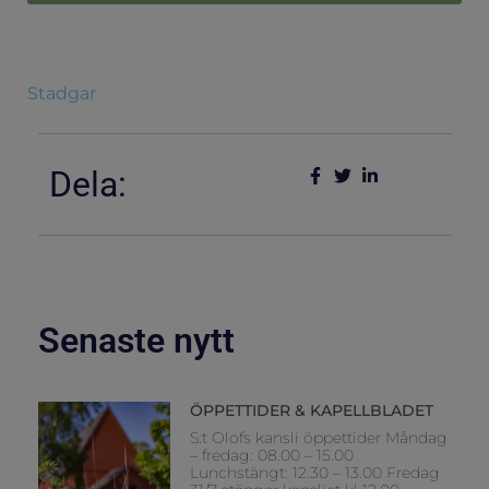
Stadgar
Dela:
Senaste nytt
ÖPPETTIDER & KAPELLBLADET
S:t Olofs kansli öppettider Måndag
– fredag: 08.00 – 15.00
Lunchstängt: 12.30 – 13.00 Fredag