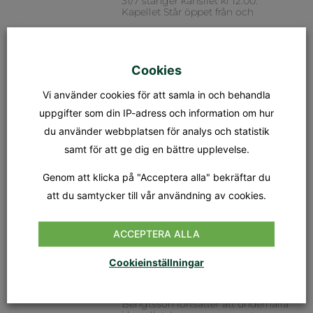
31/7 stänger kansliet kl 12.00.
Kapellet Står öppet från och
MÄSSA
Cookies
SÖNDAG 9 AUGUSTI KL.18.00
Tionde söndagen efter trefaldighet
Dagens tema: Nådens gåvor Präst:
Vi använder cookies för att samla in och behandla
Jan-Evert Petersson Musiker:
uppgifter som din IP-adress och information om hur
Margareta Stripple
du använder webbplatsen för analys och statistik
samt för att ge dig en bättre upplevelse.
GUDSTJÄNST
SÖNDAG 16 AUGUSTI KL.18.00
Genom att klicka på "Acceptera alla" bekräftar du
Elfte söndagen efter trefaldighet
att du samtycker till vår användning av cookies.
Dagens tema: Tro & Liv Präst: Nina
Karemo Musiker: Hans Lassbo
ACCEPTERA ALLA
VISAFTON I KAPELLET
Cookieinställningar
TORSDAG 20 AUGUSTI KL.19.00
Stefan Wikrén, Stefan Petzén, Lars
Häggström och Bengt-Göte
Bengtsson fortsätter att underhålla