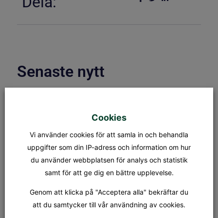
Dela:
Senaste nytt
ÖPPETTIDER & KAPELLBLADET
S:t Olofs kansli öppettider Måndag
Cookies
– fredag: 08.00 – 15.00
Lunchstängt: 12.30 – 13.00 Fredag
Vi använder cookies för att samla in och behandla
31/7 stänger kansliet kl 12.00.
Kapellet Står öppet från och
uppgifter som din IP-adress och information om hur
du använder webbplatsen för analys och statistik
samt för att ge dig en bättre upplevelse.
MÄSSA
SÖNDAG 9 AUGUSTI KL.18.00
Genom att klicka på "Acceptera alla" bekräftar du
Tionde söndagen efter trefaldighet
Dagens tema: Nådens gåvor Präst:
att du samtycker till vår användning av cookies.
Jan-Evert Petersson Musiker: