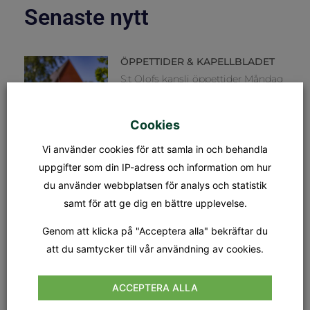
Senaste nytt
ÖPPETTIDER & KAPELLBLADET
S:t Olofs kansli öppettider Måndag
– fredag: 08.00 – 15.00
Lunchstängt: 12.30 – 13.00 Fredag
31/7 stänger kansliet kl 12.00.
Kapellet Står öppet från och
Cookies
Vi använder cookies för att samla in och behandla
MÄSSA
uppgifter som din IP-adress och information om hur
SÖNDAG 9 AUGUSTI KL.18.00
du använder webbplatsen för analys och statistik
Tionde söndagen efter trefaldighet
samt för att ge dig en bättre upplevelse.
Dagens tema: Nådens gåvor Präst:
Jan-Evert Petersson Musiker:
Margareta Stripple
Genom att klicka på "Acceptera alla" bekräftar du
att du samtycker till vår användning av cookies.
GUDSTJÄNST
SÖNDAG 16 AUGUSTI KL.18.00
ACCEPTERA ALLA
Elfte söndagen efter trefaldighet
Dagens tema: Tro & Liv Präst: Nina