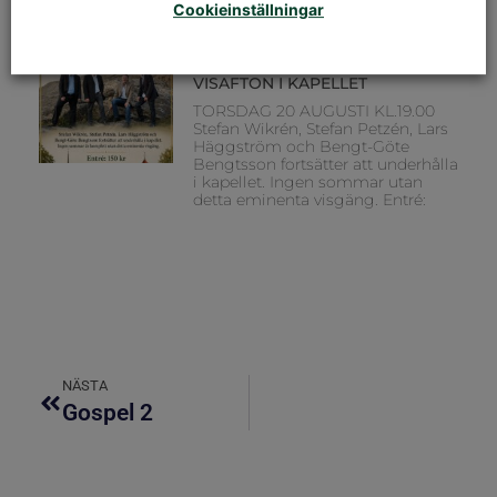
Cookieinställningar
Karemo Musiker: Hans Lassbo
VISAFTON I KAPELLET
TORSDAG 20 AUGUSTI KL.19.00
Stefan Wikrén, Stefan Petzén, Lars
Häggström och Bengt-Göte
Bengtsson fortsätter att underhålla
i kapellet. Ingen sommar utan
detta eminenta visgäng. Entré:
NÄSTA
Gospel 2