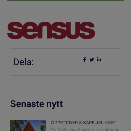
Dela:
Senaste nytt
ÖPPETTIDER & KAPELLBLADET
S:t Olofs kansli öppettider Måndag