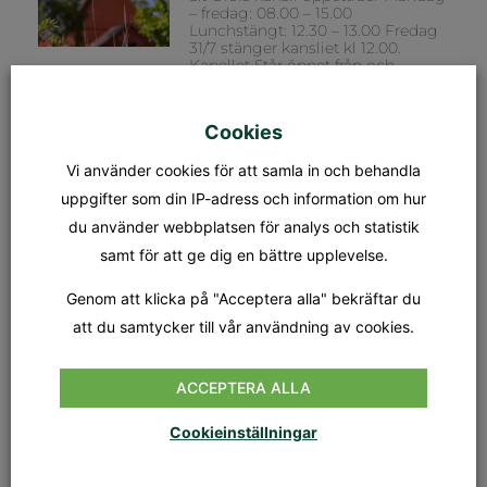
– fredag: 08.00 – 15.00
Lunchstängt: 12.30 – 13.00 Fredag
31/7 stänger kansliet kl 12.00.
Kapellet Står öppet från och
Cookies
MÄSSA
SÖNDAG 9 AUGUSTI KL.18.00
Vi använder cookies för att samla in och behandla
Tionde söndagen efter trefaldighet
Dagens tema: Nådens gåvor Präst:
uppgifter som din IP-adress och information om hur
Jan-Evert Petersson Musiker:
du använder webbplatsen för analys och statistik
Margareta Stripple
samt för att ge dig en bättre upplevelse.
GUDSTJÄNST
Genom att klicka på "Acceptera alla" bekräftar du
SÖNDAG 16 AUGUSTI KL.18.00
att du samtycker till vår användning av cookies.
Elfte söndagen efter trefaldighet
Dagens tema: Tro & Liv Präst: Nina
Karemo Musiker: Hans Lassbo
ACCEPTERA ALLA
Cookieinställningar
VISAFTON I KAPELLET
TORSDAG 20 AUGUSTI KL.19.00
Stefan Wikrén, Stefan Petzén, Lars