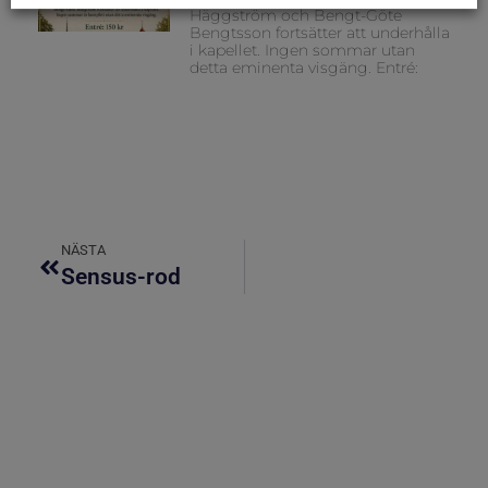
Häggström och Bengt-Göte
Bengtsson fortsätter att underhålla
i kapellet. Ingen sommar utan
detta eminenta visgäng. Entré:
NÄSTA
Sensus-rod